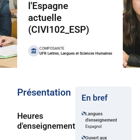
l'Espagne
actuelle
(CIVI102_ESP)
benefits
COMPOSANTE
UFR Lettres, Langues et Sciences Humaines
Présentation
En bref
Langues
Heures
d'enseignement
d'enseignement
Espagnol
Ouvert aux