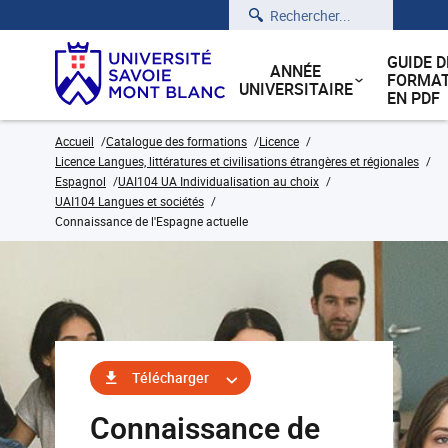
Rechercher
GUIDE D
ANNÉE
FORMAT
UNIVERSITAIRE
EN PDF
Accueil
Catalogue des formations
Licence
Licence Langues, littératures et civilisations étrangères et régionales
Espagnol
UAI104 UA Individualisation au choix
UAI104 Langues et sociétés
Connaissance de l'Espagne actuelle
Télécharger
Connaissance de