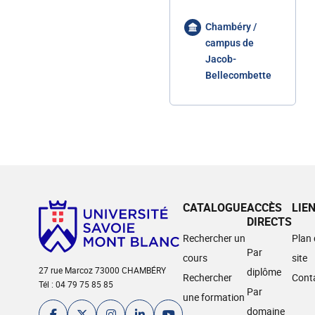
Chambéry /
campus de
Jacob-
Bellecombette
CATALOGUE
ACCÈS
LIE
DIRECTS
Rechercher un
Plan
Par
cours
site
27 rue Marcoz 73000 CHAMBÉRY
diplôme
Rechercher
Cont
Tél : 04 79 75 85 85
Par
une formation
domaine