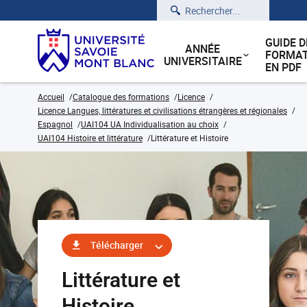
Rechercher
GUIDE D
ANNÉE
FORMAT
UNIVERSITAIRE
EN PDF
Accueil
Catalogue des formations
Licence
Licence Langues, littératures et civilisations étrangères et régionales
Espagnol
UAI104 UA Individualisation au choix
UAI104 Histoire et littérature
Littérature et Histoire
Télécharger
Littérature et
Histoire