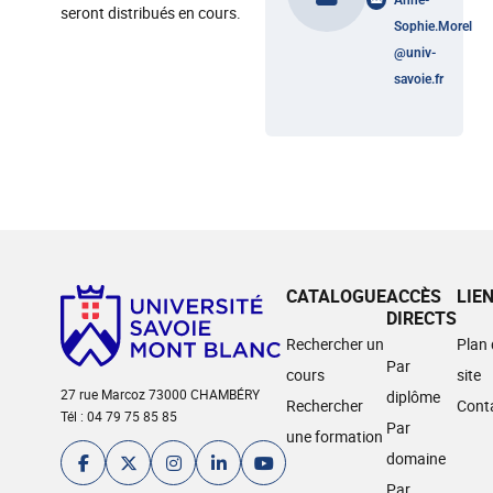
Anne-
seront distribués en cours.
Sophie.Morel
@
univ-
savoie.fr
CATALOGUE
ACCÈS
LIE
DIRECTS
Rechercher un
Plan
Par
cours
site
27 rue Marcoz 73000 CHAMBÉRY
diplôme
Rechercher
Cont
Tél : 04 79 75 85 85
Par
une formation
domaine
Par