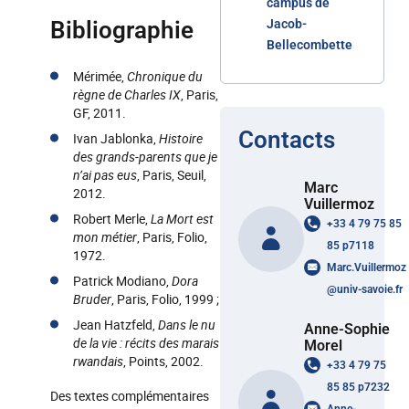
campus de
Bibliographie
Jacob-
Bellecombette
Mérimée,
Chronique du
règne de Charles IX
, Paris,
GF, 2011.
Contacts
Ivan Jablonka,
Histoire
des grands-parents que je
n’ai pas eus
, Paris, Seuil,
Marc
2012.
Vuillermoz
Robert Merle,
La Mort est
+33 4 79 75 85
mon métier
, Paris, Folio,
85 p7118
1972.
Marc.Vuillermoz
Patrick Modiano,
Dora
@
univ-savoie.fr
Bruder
, Paris, Folio, 1999 ;
Jean Hatzfeld,
Dans le nu
Anne-Sophie
de la vie : récits des marais
Morel
rwandais
, Points, 2002.
+33 4 79 75
85 85 p7232
Des textes complémentaires