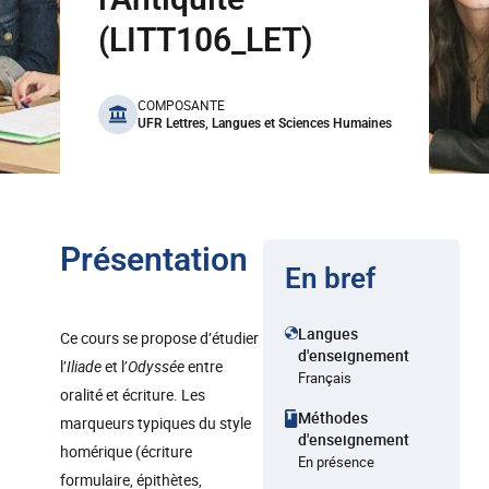
(LITT106_LET)
benefits
COMPOSANTE
UFR Lettres, Langues et Sciences Humaines
Présentation
En bref
Langues
Ce cours se propose d’étudier
d'enseignement
l’
Iliade
et l’
Odyssée
entre
Français
oralité et écriture. Les
Méthodes
marqueurs typiques du style
d'enseignement
homérique (écriture
En présence
formulaire, épithètes,