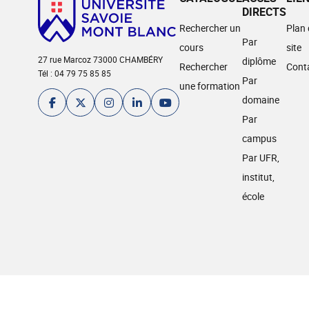
DIRECTS
Rechercher un
Plan
Par
cours
site
27 rue Marcoz 73000 CHAMBÉRY
diplôme
Rechercher
Cont
Tél : 04 79 75 85 85
Par
une formation
domaine
Par
campus
Par UFR,
institut,
école