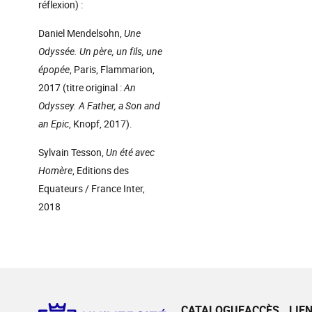
réflexion) :
Daniel Mendelsohn,
Une
Odyssée. Un père, un fils, une
épopée
, Paris, Flammarion,
2017 (titre original :
An
Odyssey. A Father, a Son and
an Epic
, Knopf, 2017).
Sylvain Tesson,
Un été avec
Homère
, Editions des
Equateurs / France Inter,
2018
CATALOGUE
ACCÈS
LIE