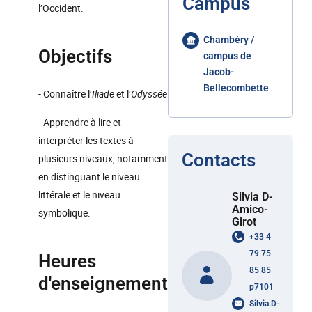
Campus
l’Occident.
Chambéry /
Objectifs
campus de
Jacob-
Bellecombette
- Connaître l’
Iliade
et l’
Odyssée
- Apprendre à lire et
interpréter les textes à
Contacts
plusieurs niveaux, notamment
en distinguant le niveau
littérale et le niveau
Silvia D-
Amico-
symbolique.
Girot
+33 4
79 75
Heures
85 85
d'enseignement
p7101
Silvia.D-