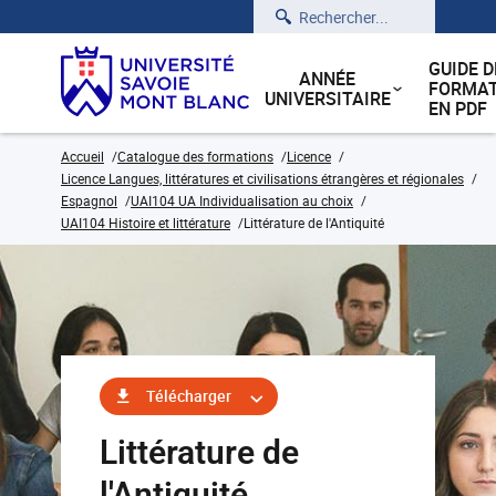
Rechercher
GUIDE D
ANNÉE
FORMAT
UNIVERSITAIRE
EN PDF
Accueil
Catalogue des formations
Licence
Licence Langues, littératures et civilisations étrangères et régionales
Espagnol
UAI104 UA Individualisation au choix
UAI104 Histoire et littérature
Littérature de l'Antiquité
Télécharger
Littérature de
l'Antiquité