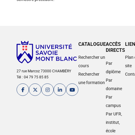
CATALOGUE
ACCÈS
LIE
DIRECTS
Rechercher un
Plan
Par
cours
site
27 rue Marcoz 73000 CHAMBÉRY
diplôme
Rechercher
Cont
Tél : 04 79 75 85 85
Par
une formation
domaine
Par
campus
Par UFR,
institut,
école