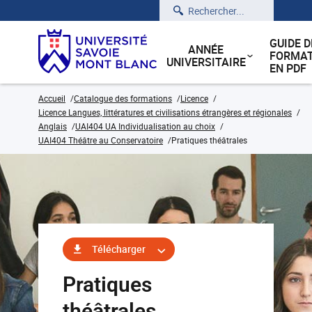
Rechercher
GUIDE D
ANNÉE
FORMAT
UNIVERSITAIRE
EN PDF
Accueil
Catalogue des formations
Licence
Licence Langues, littératures et civilisations étrangères et régionales
Anglais
UAI404 UA Individualisation au choix
UAI404 Théâtre au Conservatoire
Pratiques théâtrales
Télécharger
Pratiques
théâtrales