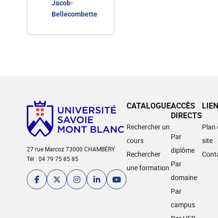
Jacob-
Bellecombette
CATALOGUE
ACCÈS
LIE
DIRECTS
Rechercher un
Plan
Par
cours
site
27 rue Marcoz 73000 CHAMBÉRY
diplôme
Rechercher
Cont
Tél : 04 79 75 85 85
Par
une formation
domaine
Par
campus