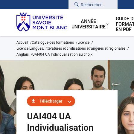
Rechercher
GUIDE D
ANNÉE
FORMAT
UNIVERSITAIRE
EN PDF
Accueil
Catalogue des formations
Licence
Licence Langues, littératures et civilisations étrangères et régionales
Anglais
UAI404 UA Individualisation au choix
Télécharger
UAI404 UA
Individualisation