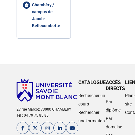
Chambéry /
campus de
Jacob-
Bellecombette
CATALOGUE
ACCÈS
LIE
DIRECTS
Rechercher un
Plan
Par
cours
site
27 rue Marcoz 73000 CHAMBÉRY
diplôme
Rechercher
Cont
Tél : 04 79 75 85 85
Par
une formation
domaine