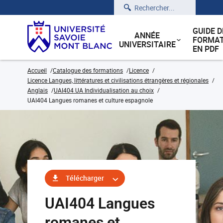
Rechercher
GUIDE D
ANNÉE
FORMAT
UNIVERSITAIRE
EN PDF
Accueil
Catalogue des formations
Licence
Licence Langues, littératures et civilisations étrangères et régionales
Anglais
UAI404 UA Individualisation au choix
UAI404 Langues romanes et culture espagnole
Télécharger
UAI404 Langues
romanes et