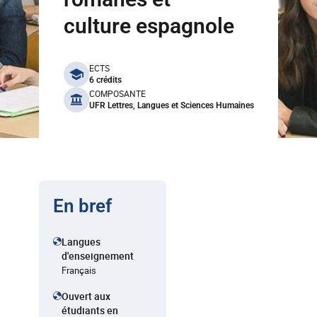
culture espagnole
benefits
ECTS
6 crédits
COMPOSANTE
UFR Lettres, Langues et Sciences Humaines
En bref
Langues
d'enseignement
Français
Ouvert aux
étudiants en