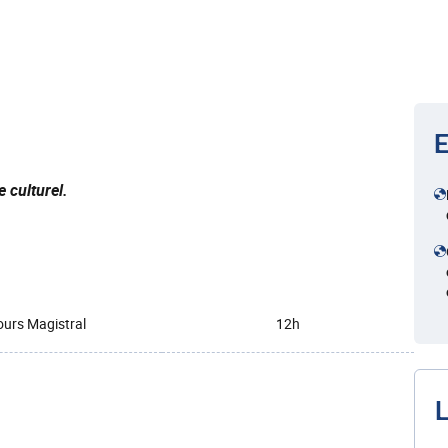
E
 culturel.
urs Magistral
12h
L