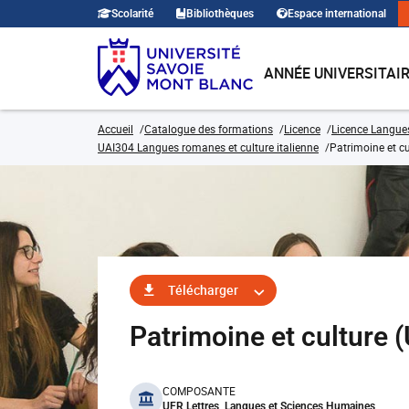
Scolarité
Bibliothèques
Espace international
ANNÉE UNIVERSITAI
Accueil
Catalogue des formations
Licence
Licence Langues,
UAI304 Langues romanes et culture italienne
Patrimoine et cu
Télécharger
Patrimoine et culture
benefits
COMPOSANTE
UFR Lettres, Langues et Sciences Humaines