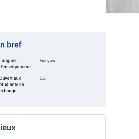
n bref
Langues
Français
d'enseignement
Ouvert aux
Oui
étudiants en
échange
ieux