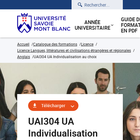
Rechercher
GUIDE D
ANNÉE
FORMAT
UNIVERSITAIRE
EN PDF
Accueil
Catalogue des formations
Licence
Licence Langues, littératures et civilisations étrangères et régionales
Anglais
UAI304 UA Individualisation au choix
Télécharger
UAI304 UA
Individualisation