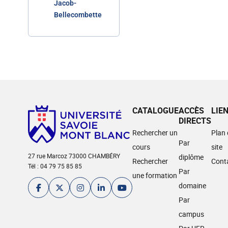
Jacob-
Bellecombette
CATALOGUE
ACCÈS
LIE
DIRECTS
Rechercher un
Plan
Par
cours
site
27 rue Marcoz 73000 CHAMBÉRY
diplôme
Rechercher
Cont
Tél : 04 79 75 85 85
Par
une formation
domaine
Par
campus