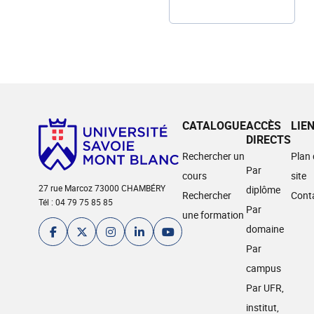
CATALOGUE
ACCÈS
LIE
DIRECTS
Rechercher un
Plan
Par
cours
site
27 rue Marcoz 73000 CHAMBÉRY
diplôme
Rechercher
Cont
Tél : 04 79 75 85 85
Par
une formation
domaine
Par
campus
Par UFR,
institut,