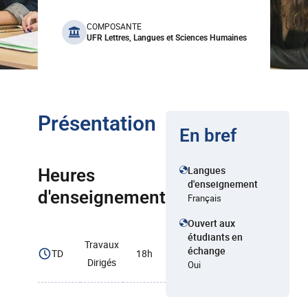
benefits
COMPOSANTE
UFR Lettres, Langues et Sciences Humaines
Présentation
En bref
Langues
Heures
d'enseignement
d'enseignement
Français
Ouvert aux
étudiants en
Travaux
échange
TD
18h
Dirigés
Oui