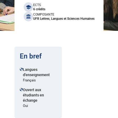
benefits
ECTS
6 crédits
COMPOSANTE
UFR Lettres, Langues et Sciences Humaines
En bref
Langues
d'enseignement
Français
Ouvert aux
étudiants en
échange
Oui