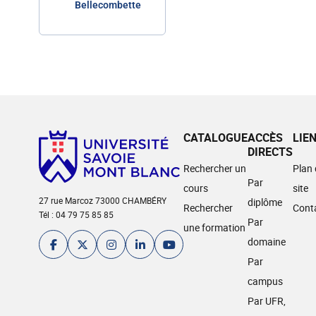
Bellecombette
CATALOGUE
ACCÈS
LIE
DIRECTS
Rechercher un
Plan
Par
cours
site
27 rue Marcoz 73000 CHAMBÉRY
diplôme
Rechercher
Cont
Tél : 04 79 75 85 85
Par
une formation
domaine
Par
campus
Par UFR,