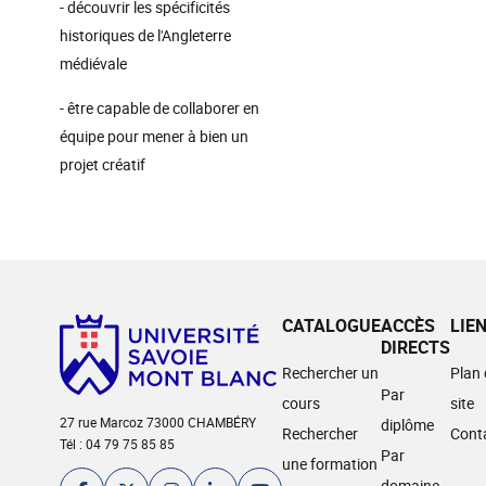
- découvrir les spécificités
historiques de l'Angleterre
médiévale
- être capable de collaborer en
équipe pour mener à bien un
projet créatif
CATALOGUE
ACCÈS
LIE
DIRECTS
Rechercher un
Plan
Par
cours
site
27 rue Marcoz 73000 CHAMBÉRY
diplôme
Rechercher
Cont
Tél : 04 79 75 85 85
Par
une formation
domaine