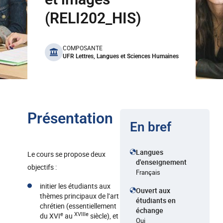
(RELI202_HIS)
benefits
COMPOSANTE
UFR Lettres, Langues et Sciences Humaines
Présentation
En bref
Langues
Le cours se propose deux
d'enseignement
objectifs :
Français
initier les étudiants aux
Ouvert aux
thèmes principaux de l’art
étudiants en
chrétien (essentiellement
échange
e
XVIIIe
du XVI
au
siècle), et
Oui