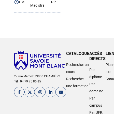
CM
18h
Magistral
CATALOGUE
ACCÈS
LIE
DIRECTS
Rechercher un
Plan
Par
cours
site
27 rue Marcoz 73000 CHAMBÉRY
diplôme
Rechercher
Cont
Tél : 04 79 75 85 85
Par
une formation
domaine
Par
campus
Par UFR,