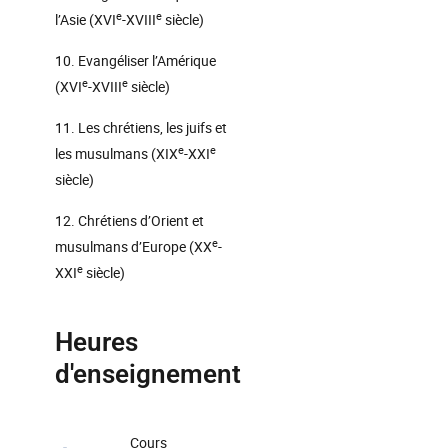
e
e
l’Asie (XVI
-XVIII
siècle)
10. Evangéliser l’Amérique
e
e
(XVI
-XVIII
siècle)
11. Les chrétiens, les juifs et
e
e
les musulmans (XIX
-XXI
siècle)
12. Chrétiens d’Orient et
e
musulmans d’Europe (XX
-
e
XXI
siècle)
Heures
d'enseignement
Cours