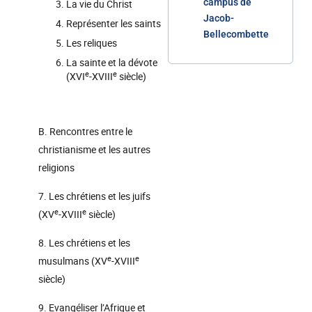
campus de
La vie du Christ
Jacob-
Représenter les saints
Bellecombette
Les reliques
La sainte et la dévote
e
e
(XVI
-XVIII
siècle)
B. Rencontres entre le
christianisme et les autres
religions
7. Les chrétiens et les juifs
e
e
(XV
-XVIII
siècle)
8. Les chrétiens et les
e
e
musulmans (XV
-XVIII
siècle)
9. Evangéliser l’Afrique et