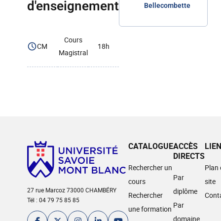
d'enseignement
Bellecombette
Cours
CM
18h
Magistral
CATALOGUE
ACCÈS
LIE
DIRECTS
Rechercher un
Plan
Par
cours
site
27 rue Marcoz 73000 CHAMBÉRY
diplôme
Rechercher
Cont
Tél : 04 79 75 85 85
Par
une formation
domaine