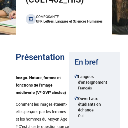
benefits
COMPOSANTE
UFR Lettres, Langues et Sciences Humaines
Présentation
En bref
Langues
Imago. Nature, formes et
d'enseignement
fonctions de l’image
Français
e
e
médiévale (V
-XVI
siècles)
Ouvert aux
Comment les images étaient-
étudiants en
échange
elles perçues par les femmes
Oui
et les hommes du Moyen Âge
? C’est à cette question que ce