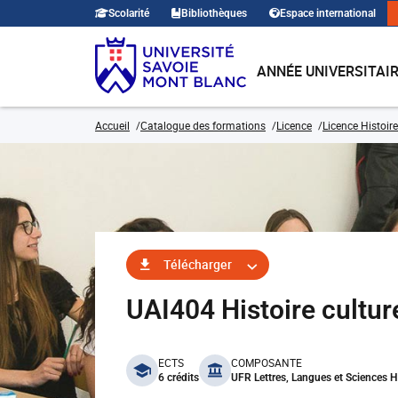
Scolarité
Bibliothèques
Espace international
ANNÉE UNIVERSITAI
Accueil
Catalogue des formations
Licence
Licence Histoire
Télécharger
UAI404 Histoire cultur
benefits
ECTS
COMPOSANTE
6 crédits
UFR Lettres, Langues et Sciences 