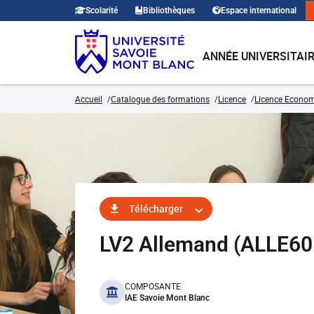
Scolarité
Bibliothèques
Espace international
ANNÉE UNIVERSITAI
Accueil
Catalogue des formations
Licence
Licence Economi
Télécharger
LV2 Allemand (ALLE6
benefits
COMPOSANTE
IAE Savoie Mont Blanc