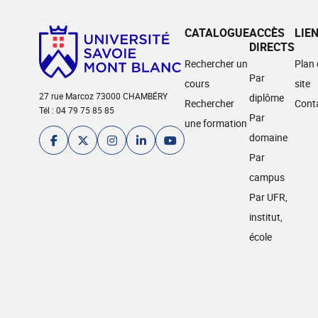
CATALOGUE
ACCÈS
LIE
DIRECTS
Rechercher un
Plan
Par
cours
site
27 rue Marcoz 73000 CHAMBÉRY
diplôme
Rechercher
Cont
Tél : 04 79 75 85 85
Par
une formation
domaine
Par
campus
Par UFR,
institut,
école