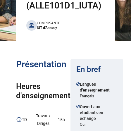
(ALLE101D1_IUTA)
benefits
COMPOSANTE
IUT d'Annecy
Présentation
En bref
Langues
Heures
d'enseignement
d'enseignement
Français
Ouvert aux
étudiants en
Travaux
échange
TD
15h
Dirigés
Oui