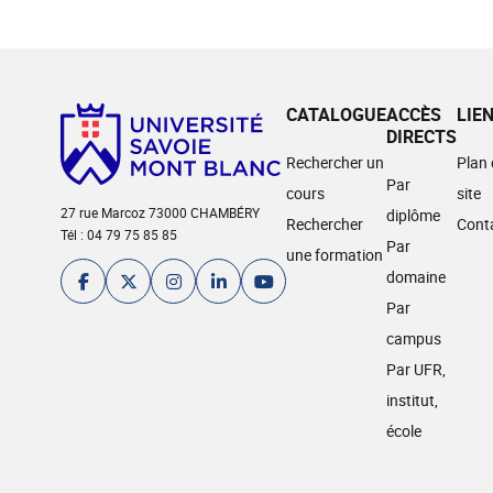
CATALOGUE
ACCÈS
LIE
DIRECTS
Rechercher un
Plan
Par
cours
site
27 rue Marcoz 73000 CHAMBÉRY
diplôme
Rechercher
Cont
Tél : 04 79 75 85 85
Par
une formation
domaine
Par
campus
Par UFR,
institut,
école