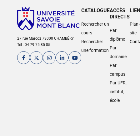
CATALOGUE
ACCÈS
LIE
DIRECTS
Rechercher un
Plan
Par
cours
site
27 rue Marcoz 73000 CHAMBÉRY
diplôme
Rechercher
Cont
Tél : 04 79 75 85 85
Par
une formation
domaine
Par
campus
Par UFR,
institut,
école