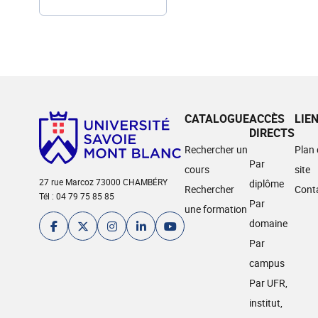
CATALOGUE
ACCÈS
LIE
DIRECTS
Rechercher un
Plan
Par
cours
site
27 rue Marcoz 73000 CHAMBÉRY
diplôme
Rechercher
Cont
Tél : 04 79 75 85 85
Par
une formation
domaine
Par
campus
Par UFR,
institut,