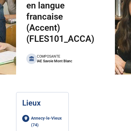
en langue
francaise
(Accent)
(FLES101_ACCA)
benefits
COMPOSANTE
IAE Savoie Mont Blanc
Lieux
Annecy-le-Vieux
(74)