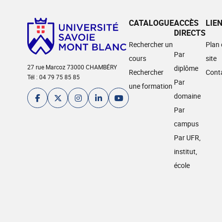
CATALOGUE
ACCÈS
LIE
DIRECTS
Rechercher un
Plan
Par
cours
site
27 rue Marcoz 73000 CHAMBÉRY
diplôme
Rechercher
Cont
Tél : 04 79 75 85 85
Par
une formation
domaine
Par
campus
Par UFR,
institut,
école