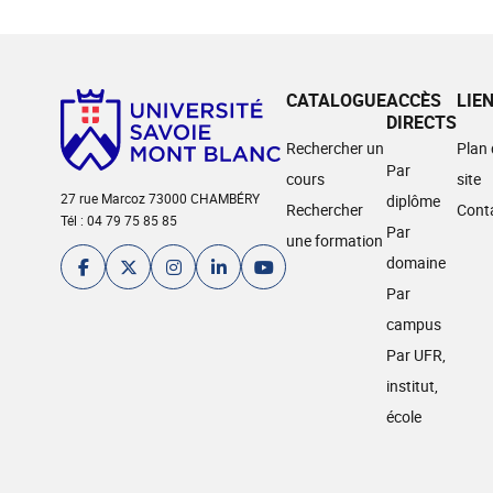
CATALOGUE
ACCÈS
LIE
DIRECTS
Rechercher un
Plan
Par
cours
site
27 rue Marcoz 73000 CHAMBÉRY
diplôme
Rechercher
Cont
Tél : 04 79 75 85 85
Par
une formation
domaine
Par
campus
Par UFR,
institut,
école