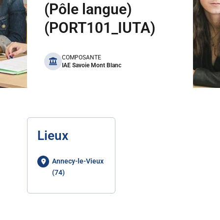
(Pôle langue)
(PORT101_IUTA)
benefits
COMPOSANTE
IAE Savoie Mont Blanc
Lieux
Annecy-le-Vieux
(74)