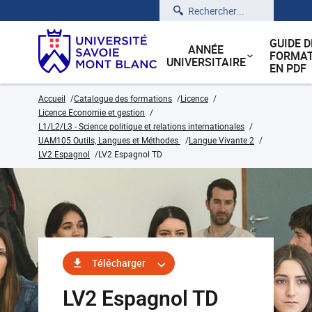
Rechercher
GUIDE D
ANNÉE
FORMAT
UNIVERSITAIRE
EN PDF
Accueil
Catalogue des formations
Licence
Licence Economie et gestion
L1/L2/L3 - Science politique et relations internationales
UAM105 Outils, Langues et Méthodes
Langue Vivante 2
LV2 Espagnol
LV2 Espagnol TD
Télécharger
LV2 Espagnol TD