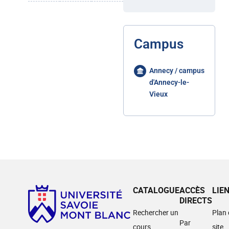
Campus
Annecy / campus
d'Annecy-le-
Vieux
CATALOGUE
ACCÈS
LIE
DIRECTS
Rechercher un
Plan
Par
cours
site