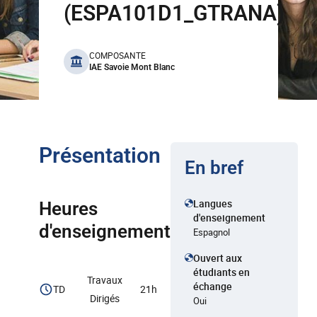
(ESPA101D1_GTRANA)
benefits
COMPOSANTE
IAE Savoie Mont Blanc
Présentation
En bref
Langues
Heures
d'enseignement
d'enseignement
Espagnol
Ouvert aux
étudiants en
Travaux
échange
TD
21h
Dirigés
Oui