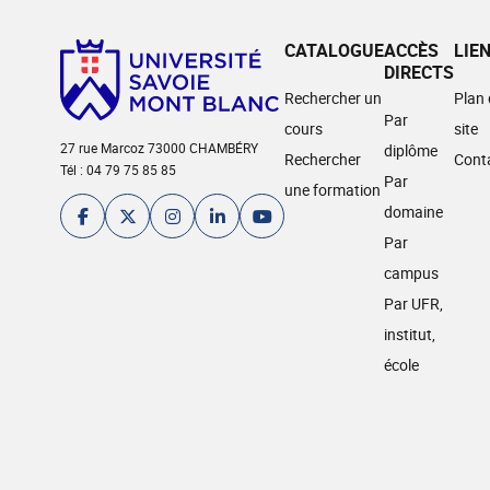
CATALOGUE
ACCÈS
LIE
DIRECTS
Rechercher un
Plan
Par
cours
site
27 rue Marcoz 73000 CHAMBÉRY
diplôme
Rechercher
Cont
Tél : 04 79 75 85 85
Par
une formation
domaine
Par
campus
Par UFR,
institut,
école