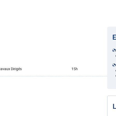
E
ravaux Dirigés
15h
L