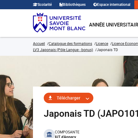
Scolarité
Bibliothèques
Espace international
ANNÉE UNIVERSITAI
Accueil
Catalogue des formations
Licence
Licence Economi
LV3 Japonais (Pôle Langue - bonus)
Japonais TD
Télécharger
Japonais TD (JAPO10
benefits
COMPOSANTE
IUT d'Annecy