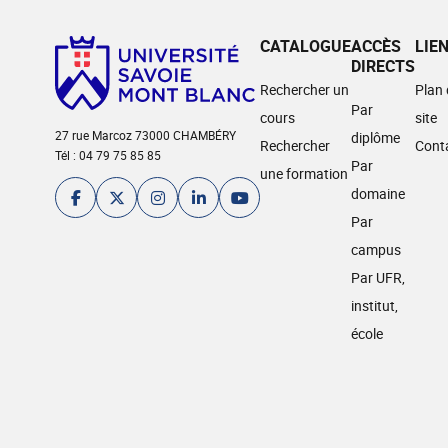
CATALOGUE
ACCÈS
LIE
DIRECTS
Rechercher un
Plan
Par
cours
site
27 rue Marcoz 73000 CHAMBÉRY
diplôme
Rechercher
Cont
Tél : 04 79 75 85 85
Par
une formation
domaine
Par
campus
Par UFR,
institut,
école