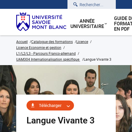
Rechercher
GUIDE D
ANNÉE
FORMAT
UNIVERSITAIRE
EN PDF
Accueil
Catalogue des formations
Licence
Licence Economie et gestion
L1/L2/L3 - Parcours Franco-allemand
UAM304 Internationalisation spécifique
Langue Vivante 3
Télécharger
Langue Vivante 3