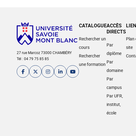
CATALOGUE
ACCÈS
LIE
DIRECTS
Rechercher un
Plan
Par
cours
site
27 rue Marcoz 73000 CHAMBÉRY
diplôme
Rechercher
Cont
Tél : 04 79 75 85 85
Par
une formation
domaine
Par
campus
Par UFR,
institut,
école