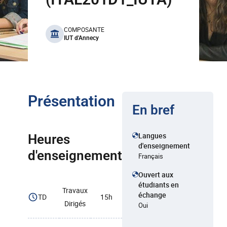
benefits
COMPOSANTE
IUT d'Annecy
Présentation
En bref
Langues
Heures
d'enseignement
d'enseignement
Français
Ouvert aux
étudiants en
Travaux
échange
TD
15h
Dirigés
Oui