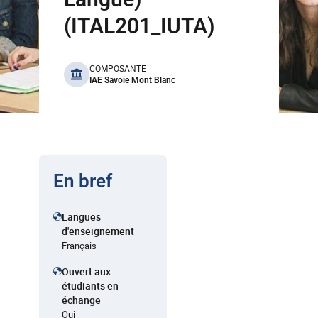
(ITAL201_IUTA)
benefits
COMPOSANTE
IAE Savoie Mont Blanc
En bref
Langues
d'enseignement
Français
Ouvert aux
étudiants en
échange
Oui