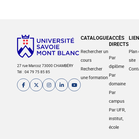
CATALOGUE
ACCÈS
LIE
DIRECTS
Rechercher un
Plan
Par
cours
site
27 rue Marcoz 73000 CHAMBÉRY
diplôme
Rechercher
Cont
Tél : 04 79 75 85 85
Par
une formation
domaine
Par
campus
Par UFR,
institut,
école