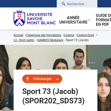
Rechercher
GUIDE D
ANNÉE
FORMAT
UNIVERSITAIRE
EN PDF
Accueil
Catalogue des formations
Licence
Licence Droit
L3 - Droit public
UAM605 Modulaire
Sport 73 (Jacob)
Télécharger
Sport 73 (Jacob)
(SPOR202_SDS73)