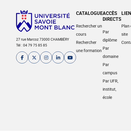
CATALOGUE
ACCÈS
LIE
DIRECTS
Rechercher un
Plan
Par
cours
site
27 rue Marcoz 73000 CHAMBÉRY
diplôme
Rechercher
Cont
Tél : 04 79 75 85 85
Par
une formation
domaine
Par
campus
Par UFR,
institut,
école