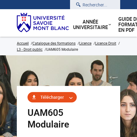
Rechercher
GUIDE D
ANNÉE
FORMAT
UNIVERSITAIRE
EN PDF
Accueil
Catalogue des formations
Licence
Licence Droit
L3 - Droit public
UAM605 Modulaire
Télécharger
UAM605
Modulaire