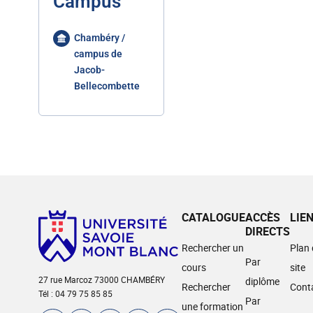
Campus
Chambéry /
campus de
Jacob-
Bellecombette
CATALOGUE
ACCÈS
LIE
DIRECTS
Rechercher un
Plan
Par
cours
site
27 rue Marcoz 73000 CHAMBÉRY
diplôme
Rechercher
Cont
Tél : 04 79 75 85 85
Par
une formation