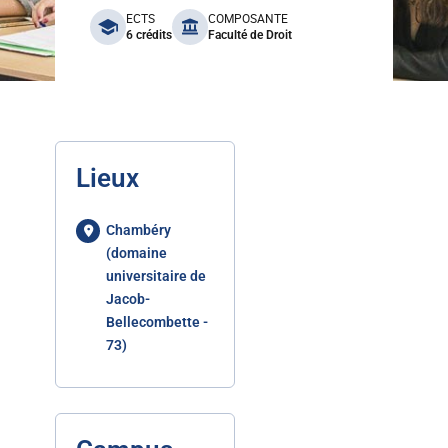
benefits
ECTS
COMPOSANTE
6 crédits
Faculté de Droit
Lieux
Chambéry
(domaine
universitaire de
Jacob-
Bellecombette -
73)