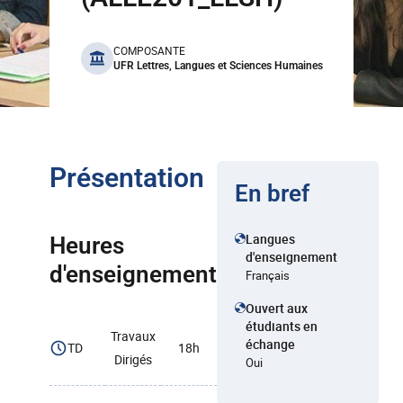
benefits
COMPOSANTE
UFR Lettres, Langues et Sciences Humaines
Présentation
En bref
Langues
Heures
d'enseignement
d'enseignement
Français
Ouvert aux
étudiants en
Travaux
échange
TD
18h
Dirigés
Oui