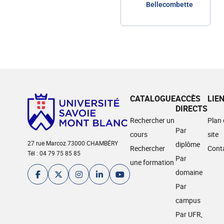
Bellecombette
CATALOGUE
ACCÈS
LIE
DIRECTS
Rechercher un
Plan
Par
cours
site
27 rue Marcoz 73000 CHAMBÉRY
diplôme
Rechercher
Cont
Tél : 04 79 75 85 85
Par
une formation
domaine
Par
campus
Par UFR,