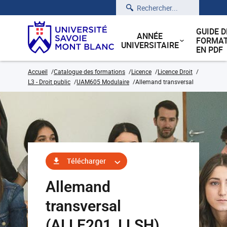
Rechercher
GUIDE D
ANNÉE
FORMAT
UNIVERSITAIRE
EN PDF
Accueil
Catalogue des formations
Licence
Licence Droit
L3 - Droit public
UAM605 Modulaire
Allemand transversal
Télécharger
Allemand
transversal
(ALLE201_LLSH)