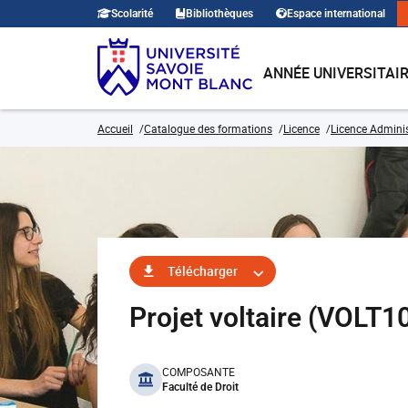
Scolarité
Bibliothèques
Espace international
ANNÉE UNIVERSITAI
Accueil
Catalogue des formations
Licence
Licence Adminis
Télécharger
Projet voltaire (VOLT1
benefits
COMPOSANTE
Faculté de Droit