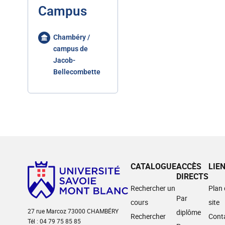
Campus
Chambéry /
campus de
Jacob-
Bellecombette
CATALOGUE
ACCÈS
LIE
DIRECTS
Rechercher un
Plan
Par
cours
site
27 rue Marcoz 73000 CHAMBÉRY
diplôme
Rechercher
Cont
Tél : 04 79 75 85 85