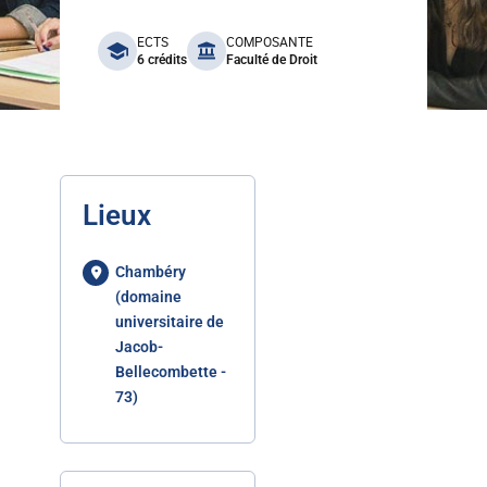
benefits
ECTS
COMPOSANTE
6 crédits
Faculté de Droit
Lieux
Chambéry
(domaine
universitaire de
Jacob-
Bellecombette -
73)