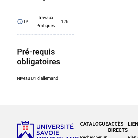
Travaux
TP
12h
Pratiques
Pré-requis
obligatoires
Niveau B1 d’allemand
CATALOGUE
ACCÈS
LIE
DIRECTS
Rechercher un
Plan