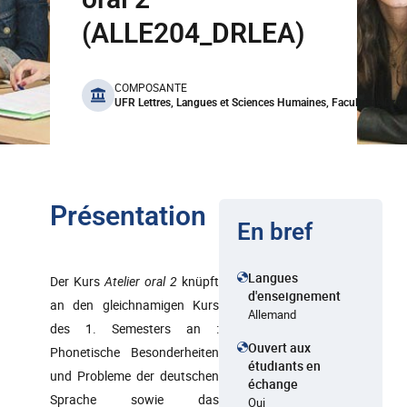
(ALLE204_DRLEA)
benefits
COMPOSANTE
UFR Lettres, Langues et Sciences Humaines, Faculté de Droi
Présentation
En bref
Langues
Der Kurs
Atelier oral 2
knüpft
d'enseignement
an den gleichnamigen Kurs
Allemand
des 1. Semesters an :
Ouvert aux
Phonetische Besonderheiten
étudiants en
und Probleme der deutschen
échange
Sprache sowie das
Oui