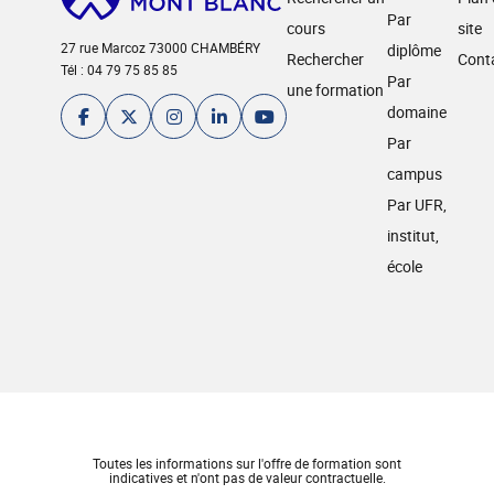
Par
cours
site
27 rue Marcoz 73000 CHAMBÉRY
diplôme
Rechercher
Cont
Tél : 04 79 75 85 85
Par
une formation
domaine
Par
campus
Par UFR,
institut,
école
Toutes les informations sur l'offre de formation sont
indicatives et n'ont pas de valeur contractuelle.