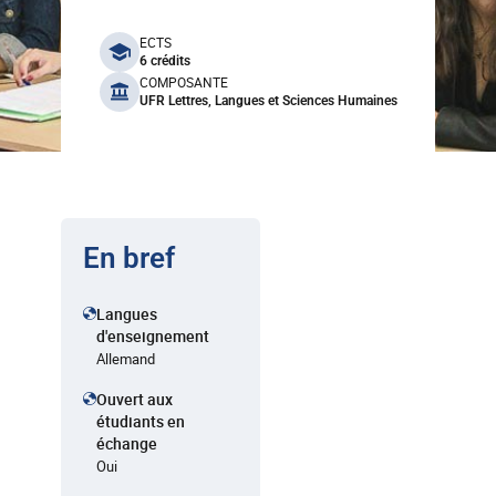
benefits
ECTS
6 crédits
COMPOSANTE
UFR Lettres, Langues et Sciences Humaines
En bref
Langues
d'enseignement
Allemand
Ouvert aux
étudiants en
échange
Oui