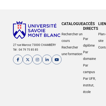
CATALOGUE
ACCÈS
LIE
DIRECTS
Rechercher un
Plan
Par
cours
site
27 rue Marcoz 73000 CHAMBÉRY
diplôme
Rechercher
Cont
Tél : 04 79 75 85 85
Par
une formation
domaine
Par
campus
Par UFR,
institut,
école