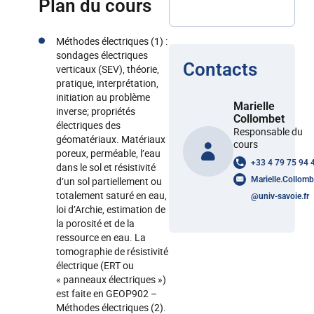
Plan du cours
Méthodes électriques (1) :
sondages électriques
Contacts
verticaux (SEV), théorie,
pratique, interprétation,
initiation au problème
Marielle
inverse; propriétés
Collombet
électriques des
Responsable du
géomatériaux. Matériaux
cours
poreux, perméable, l’eau
+33 4 79 75 94 
dans le sol et résistivité
d’un sol partiellement ou
Marielle.Collomb
totalement saturé en eau,
@
univ-savoie.fr
loi d’Archie, estimation de
la porosité et de la
ressource en eau. La
tomographie de résistivité
électrique (ERT ou
« panneaux électriques »)
est faite en GEOP902 –
Méthodes électriques (2).