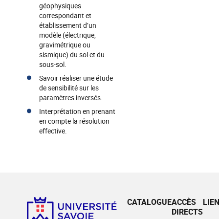
géophysiques
correspondant et
établissement d’un
modèle (électrique,
gravimétrique ou
sismique) du sol et du
sous-sol.
Savoir réaliser une étude
de sensibilité sur les
paramètres inversés.
Interprétation en prenant
en compte la résolution
effective.
CATALOGUE
ACCÈS
LIE
DIRECTS