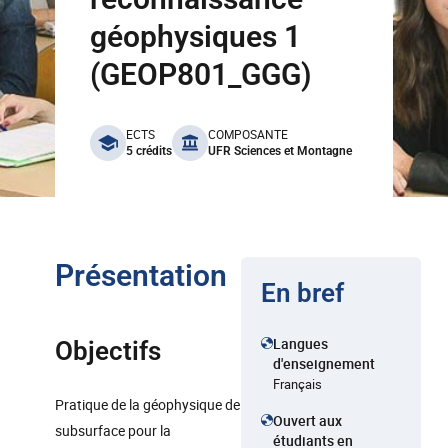
géophysiques 1
(GEOP801_GGG)
benefits
ECTS
COMPOSANTE
5 crédits
UFR Sciences et Montagne
Présentation
En bref
Langues
Objectifs
d'enseignement
Français
Pratique de la géophysique de
Ouvert aux
subsurface pour la
étudiants en