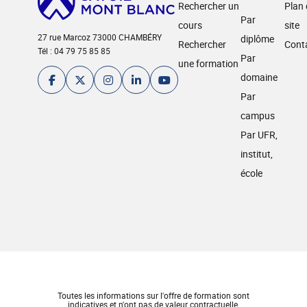
Rechercher un
Plan
Par
cours
site
27 rue Marcoz 73000 CHAMBÉRY
diplôme
Rechercher
Cont
Tél : 04 79 75 85 85
Par
une formation
domaine
Par
campus
Par UFR,
institut,
école
Toutes les informations sur l'offre de formation sont
indicatives et n'ont pas de valeur contractuelle.