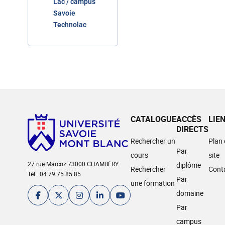
Lac / campus
Savoie
Technolac
CATALOGUE
ACCÈS
LIE
DIRECTS
Rechercher un
Plan
Par
cours
site
27 rue Marcoz 73000 CHAMBÉRY
diplôme
Rechercher
Cont
Tél : 04 79 75 85 85
Par
une formation
domaine
Par
campus