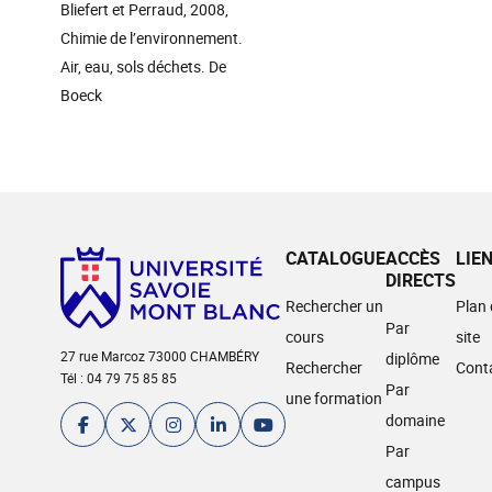
Bliefert et Perraud, 2008,
Chimie de l’environnement.
Air, eau, sols déchets. De
Boeck
CATALOGUE
ACCÈS
LIE
DIRECTS
Rechercher un
Plan
Par
cours
site
27 rue Marcoz 73000 CHAMBÉRY
diplôme
Rechercher
Cont
Tél : 04 79 75 85 85
Par
une formation
domaine
Par
campus