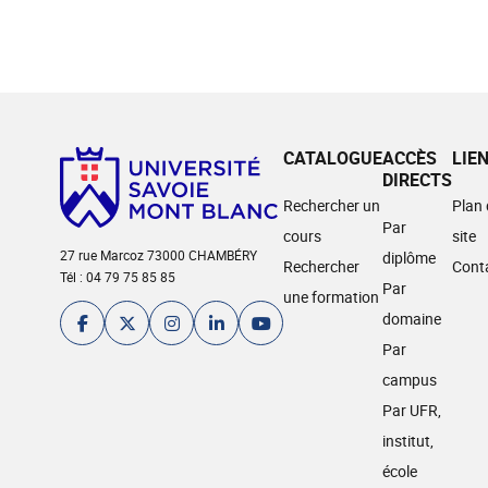
CATALOGUE
ACCÈS
LIE
DIRECTS
Rechercher un
Plan
Par
cours
site
27 rue Marcoz 73000 CHAMBÉRY
diplôme
Rechercher
Cont
Tél : 04 79 75 85 85
Par
une formation
domaine
Par
campus
Par UFR,
institut,
école