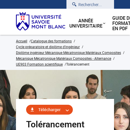
Rechercher
GUIDE D
ANNÉE
FORMAT
UNIVERSITAIRE
EN PDF
Accueil
Catalogue des formations
Cycle préparatoire et diplôme d'ingénieur
Diplôme ingénieur Mécanique Mécatronique Matériaux Composites
Mécanique Mécatronique Matériaux Composites - Alternance
UE903 Formation scientifique
Tolérancement
Télécharger
Tolérancement