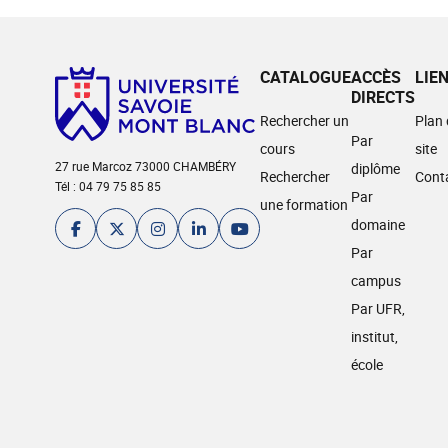
CATALOGUE
ACCÈS
LIE
DIRECTS
Rechercher un
Plan
Par
cours
site
27 rue Marcoz 73000 CHAMBÉRY
diplôme
Rechercher
Cont
Tél : 04 79 75 85 85
Par
une formation
domaine
Par
campus
Par UFR,
institut,
école