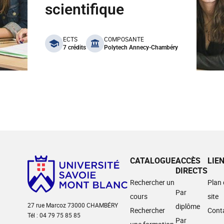
scientifique
benefits
ECTS
COMPOSANTE
7 crédits
Polytech Annecy-Chambéry
CATALOGUE
ACCÈS
LIE
DIRECTS
Rechercher un
Plan
Par
cours
site
27 rue Marcoz 73000 CHAMBÉRY
diplôme
Rechercher
Cont
Tél : 04 79 75 85 85
Par