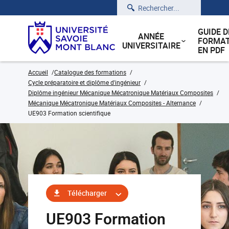
Rechercher
GUIDE D
ANNÉE
FORMAT
UNIVERSITAIRE
EN PDF
Accueil
Catalogue des formations
Cycle préparatoire et diplôme d'ingénieur
Diplôme ingénieur Mécanique Mécatronique Matériaux Composites
Mécanique Mécatronique Matériaux Composites - Alternance
UE903 Formation scientifique
Télécharger
UE903 Formation