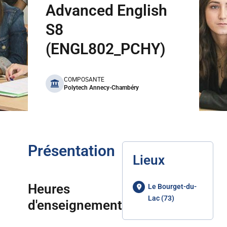
Advanced English
S8
(ENGL802_PCHY)
benefits
COMPOSANTE
Polytech Annecy-Chambéry
Présentation
Lieux
Heures
Le Bourget-du-
Lac (73)
d'enseignement