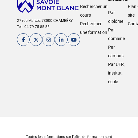
Rechercher un
Plan
Par
cours
site
27 rue Marcoz 73000 CHAMBÉRY
diplôme
Rechercher
Cont
Tél : 04 79 75 85 85
Par
une formation
domaine
Par
campus
Par UFR,
institut,
école
Toutes les informations sur l'offre de formation sont