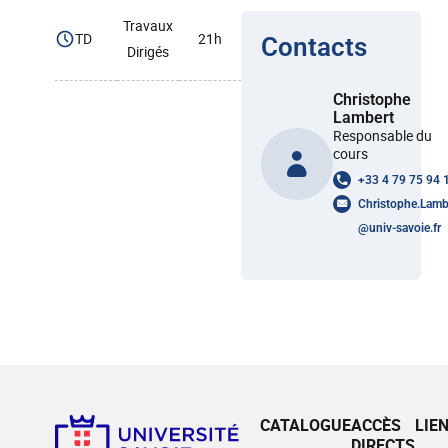
Travaux
TD
21h
Contacts
Dirigés
Christophe
Lambert
Responsable du
cours
+33 4 79 75 94 
Christophe.Lamb
@
univ-savoie.fr
CATALOGUE
ACCÈS
LIE
DIRECTS