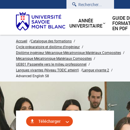
Rechercher
GUIDE D
ANNÉE
FORMAT
UNIVERSITAIRE
EN PDF
Accueil
Catalogue des formations
Cycle préparatoire et diplôme d'ingénieur
Diplôme ingénieur Mécanique Mécatronique Matériaux Composites
Mécanique Mécatronique Matériaux Composites
UE801 Passerelle vers le milieu professionnel
Langues vivantes (Niveau TOEIC atteint)
Langue vivante 2
Advanced English S8
Télécharger