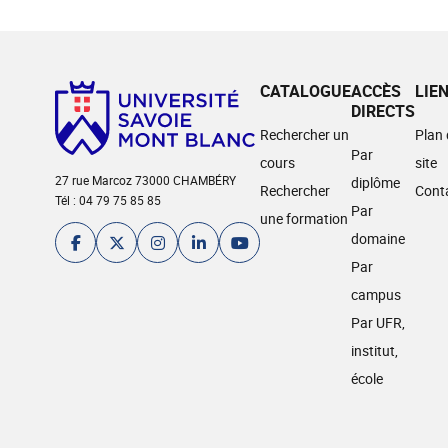
CATALOGUE
ACCÈS
LIE
DIRECTS
Rechercher un
Plan
Par
cours
site
27 rue Marcoz 73000 CHAMBÉRY
diplôme
Rechercher
Cont
Tél : 04 79 75 85 85
Par
une formation
domaine
Par
campus
Par UFR,
institut,
école