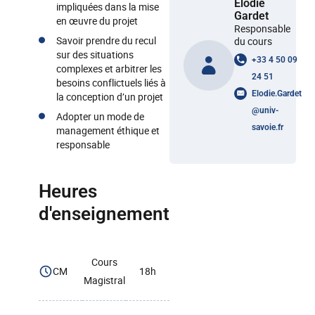
Elodie
impliquées dans la mise
Gardet
en œuvre du projet
Responsable
Savoir prendre du recul
du cours
sur des situations
+33 4 50 09
complexes et arbitrer les
24 51
besoins conflictuels liés à
Elodie.Gardet
la conception d’un projet
@
univ-
Adopter un mode de
savoie.fr
management éthique et
responsable
Heures
d'enseignement
Cours
CM
18h
Magistral