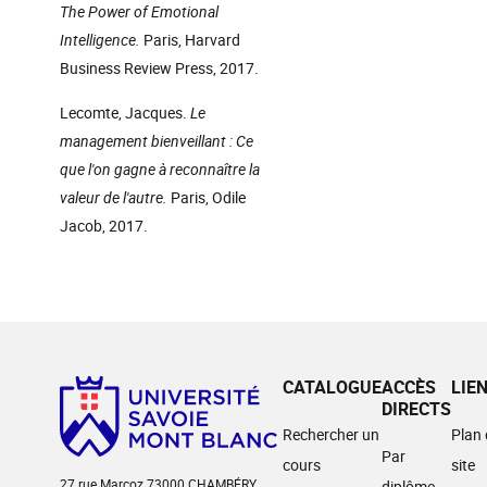
The Power of Emotional
Intelligence.
Paris, Harvard
Business Review Press, 2017.
Lecomte, Jacques.
Le
management bienveillant : Ce
que l'on gagne à reconnaître la
valeur de l'autre.
Paris, Odile
Jacob, 2017.
CATALOGUE
ACCÈS
LIE
DIRECTS
Rechercher un
Plan
Par
cours
site
27 rue Marcoz 73000 CHAMBÉRY
diplôme