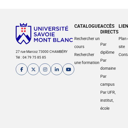
CATALOGUE
ACCÈS
LIE
DIRECTS
Rechercher un
Plan
Par
cours
site
27 rue Marcoz 73000 CHAMBÉRY
diplôme
Rechercher
Cont
Tél : 04 79 75 85 85
Par
une formation
domaine
Par
campus
Par UFR,
institut,
école