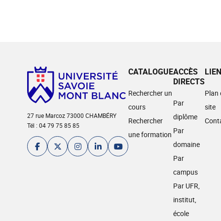
CATALOGUE
ACCÈS
LIE
DIRECTS
Rechercher un
Plan
Par
cours
site
27 rue Marcoz 73000 CHAMBÉRY
diplôme
Rechercher
Cont
Tél : 04 79 75 85 85
Par
une formation
domaine
Par
campus
Par UFR,
institut,
école