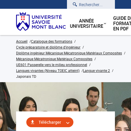
Rechercher
GUIDE D
ANNÉE
FORMAT
UNIVERSITAIRE
EN PDF
Accueil
Catalogue des formations
Cycle préparatoire et diplôme d'ingénieur
Diplôme ingénieur Mécanique Mécatronique Matériaux Composites
Mécanique Mécatronique Matériaux Composites
UE601 Passerelle vers le milieu professionnel
Langues vivantes (Niveau TOEIC atteint)
Langue vivante 2
Japonais TD
Télécharger