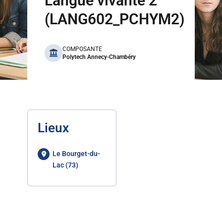
Langue vivante 2
(LANG602_PCHYM2)
benefits
COMPOSANTE
Polytech Annecy-Chambéry
Lieux
Le Bourget-du-
Lac (73)