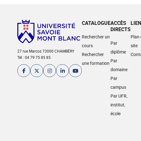
CATALOGUE
ACCÈS
LIE
DIRECTS
Rechercher un
Plan
Par
cours
site
27 rue Marcoz 73000 CHAMBÉRY
diplôme
Rechercher
Cont
Tél : 04 79 75 85 85
Par
une formation
domaine
Par
campus
Par UFR,
institut,
école