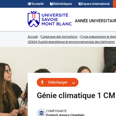
Scolarité
Bibliothèques
Espace international
ANNÉE UNIVERSITAI
Accueil
Catalogue des formations
Cycle préparatoire et dip
UE604 Qualité énergétique et environnementale des bâtiments
Télécharger
Génie climatique 1 C
benefits
COMPOSANTE
Polytech Annecy-Chambéry