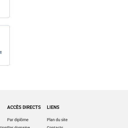
c
ACCÈS DIRECTS
LIENS
Par diplôme
Plan du site
tion
Par domaine
Contacts