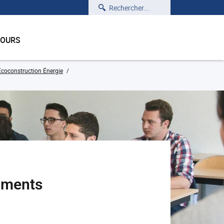
Rechercher
COURS
Écoconstruction Énergie
iments