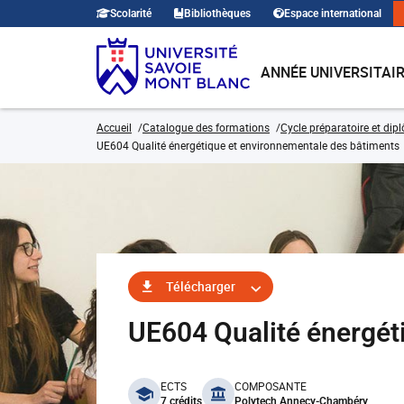
Scolarité
Bibliothèques
Espace international
ANNÉE UNIVERSITAI
Accueil
Catalogue des formations
Cycle préparatoire et dip
UE604 Qualité énergétique et environnementale des bâtiments
Télécharger
UE604 Qualité énergét
benefits
ECTS
COMPOSANTE
7 crédits
Polytech Annecy-Chambéry