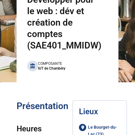
le web : dév et
création de
comptes
(SAE401_MMIDW)
benefits
COMPOSANTE
IUT de Chambéry
Présentation
Lieux
Heures
Le Bourget-du-
Lac (73)