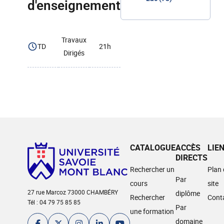
d'enseignement
Travaux
TD
21h
Dirigés
CATALOGUE
ACCÈS
LIE
DIRECTS
Rechercher un
Plan
Par
cours
site
27 rue Marcoz 73000 CHAMBÉRY
diplôme
Rechercher
Cont
Tél : 04 79 75 85 85
Par
une formation
domaine