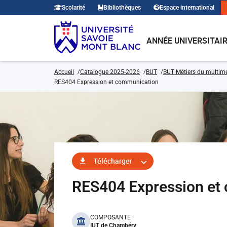
Scolarité
Bibliothèques
Espace international
ANNÉE UNIVERSITAI
Accueil
Catalogue 2025-2026
BUT
BUT Métiers du multiméd
RES404 Expression et communication
Télécharger
RES404 Expression e
benefits
COMPOSANTE
IUT de Chambéry